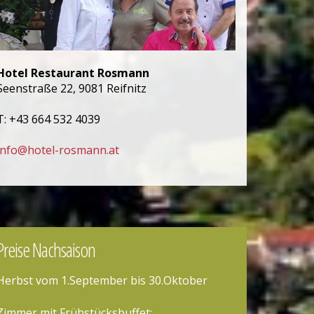
Hotel Restaurant Rosmann
Seenstraße 22, 9081 Reifnitz
T: +43 664 532 4039
info@hotel-rosmann.at
Preise Nachsaison
Herbst vom 1.September bis 30.Oktober
Zimmer mit Frühstücksbuffet: