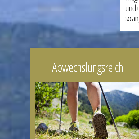
und u
so a
Abwechslungsreich