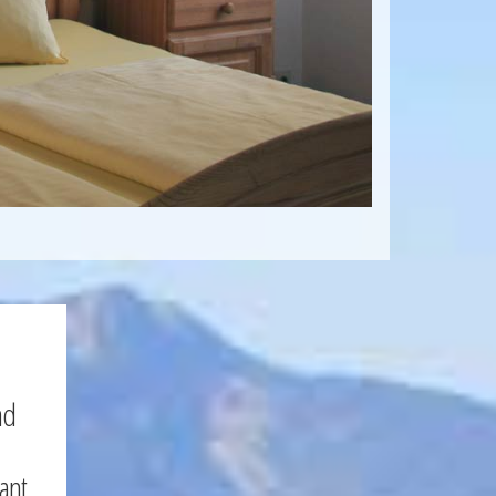
nd
mant