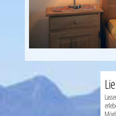
Li
Lasse
erleb
Mögli